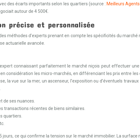
vec des écarts importants selon les quartiers (source :
Meilleurs Agent
égociait autour de 4 500€.
n précise et personnalisée
er des méthodes d’experts prenant en compte les spécificités du marché n
yse actuarielle avancée.
 Un expert connaissant parfaitement le marché niçois peut effectuer
considération les micro-marchés, en différenciant les prix entre les quar
sse, la vue sur la mer, un ascenseur, l’exposition ou d’éventuels travaux à
.
t de ses nuances.
 transactions récentes de biens similaires.
s quartiers.
tc.
 75 jours, ce qui confirme la tension sur le marché immobilier. La sur