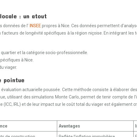
ocale : un atout
les données de l’
INSEE
propres à Nice. Ces données permettent d’analyser
 facteurs de longévité spécifiques à la région niçoise. En intégrant les
 quartier et la catégorie socio-professionnelle.
spécifiques à Nice.
du viager.
e pointue
ne évaluation actuarielle poussée. Cette méthode consiste à élaborer de
ue, utilisant des simulations Monte Carlo, permet de tenir compte de l’i
 (ICC, IRL) et de leur impact sur le coût total du viager est également cr
ence
Avantages
ûts de construction
Reflète l’inflation immobilière
P