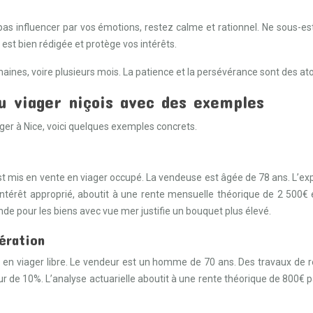
 pas influencer par vos émotions, restez calme et rationnel. Ne sous-e
le est bien rédigée et protège vos intérêts.
maines, voire plusieurs mois. La patience et la persévérance sont des at
u viager niçois avec des exemples
ger à Nice, voici quelques exemples concrets.
mis en vente en viager occupé. La vendeuse est âgée de 78 ans. L’expe
ntérêt approprié, aboutit à une rente mensuelle théorique de 2 500€
e pour les biens avec vue mer justifie un bouquet plus élevé.
bération
e en viager libre. Le vendeur est un homme de 70 ans. Des travaux de ré
eur de 10%. L’analyse actuarielle aboutit à une rente théorique de 800€