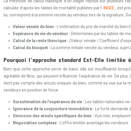
La méthode de calcul classique d’un viager repose sur plusieurs fact
calculée d’après les tables de mortalité publiées par l’
INSEE
, est pr
lui, correspond à la somme versée au vendeur lors de la signature. Son
Valeur vénale du bien :
L’estimation du prix de marché du bien i
Espérance de vie du vendeur :
Déterminée par les tables de mort
Calcul de la rente théorique :
(Valeur vénale / Coefficient d’esp
Calcul du bouquet :
La somme initiale versée au vendeur, sujet 
Pourquoi l’approche standard Est-Elle limitée 
Bien que cette approche serve de base, elle est insuffisante lorsqu
agréable de Nice, qui peuvent influencer l’espérance de vie. De plus,
tient pas compte des atouts uniques du bien, comme sa vue sur la me
vendeurs en position de force.
Surestimation de l’espérance de vie :
Les tables nationales ne r
Ignorance de la conjoncture immobilière :
La forte demande à 
Omission des atouts spécifiques du bien :
Vue mer, emplaceme
Négociation complexe :
L’offre limitée avantage les vendeurs.