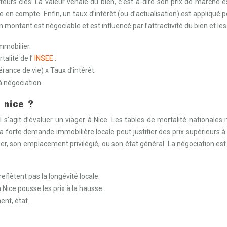
eurs clés. La valeur vénale du bien, c’est-à-dire son prix de marché es
ise en compte. Enfin, un taux d’intérêt (ou d’actualisation) est appliqu
 montant est négociable et est influencé par l’attractivité du bien et le
mmobilier.
alité de l’
INSEE
.
érance de vie) x Taux d’intérêt.
à négociation.
à nice ?
’il s’agit d’évaluer un viager à Nice. Les tables de mortalité nationa
 la forte demande immobilière locale peut justifier des prix supérieurs
r, son emplacement privilégié, ou son état général. La négociation e
eflètent pas la longévité locale.
Nice pousse les prix à la hausse.
nt, état.