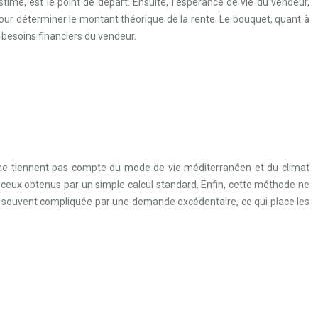
timé, est le point de départ. Ensuite, l’espérance de vie du vendeur,
é pour déterminer le montant théorique de la rente. Le bouquet, quant à
s besoins financiers du vendeur.
les ne tiennent pas compte du mode de vie méditerranéen et du climat
 à ceux obtenus par un simple calcul standard. Enfin, cette méthode ne
st souvent compliquée par une demande excédentaire, ce qui place les