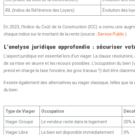
IRL (Indice de Référence des Loyers)
Évolution des loy
En 2023, l’Indice du Coût de la Construction (ICC) a connu une augme
chaque indice sur le montant de la rente (source :
Service Public
).
L’analyse juridique approfondie : sécuriser vo
L’aspect juridique est essentiel lors d’un viager. La clause résolutoire
de sa mise en œuvre et les recours possibles. L’occupation du bien (v
prend en charge la taxe foncière, les gros travaux ?) doit être clairemen
Il existe également des alternatives au viager classique, telles que 
du bien.
Type de Viager
Occupation
Décot
Viager Occupé
Le vendeur reste dans le logement
20% à
Viager Libre
Le bien est disponible immédiatement
0%