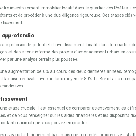
otre investissement immobilier locatif dans le quartier des Poètes, il 
ents et de procéder à une due diligence rigoureuse. Ces étapes clés vou
vestissement.
 approfondie
 précision le potentiel d’investissement locatif dans le quartier des 
ois et de se tenir informé des projets d’aménagement urbain en cours et 
pléter par une analyse terrain plus poussée.
une augmentation de 6% au cours des deux dernières années, témoignan
la saison estivale, avec un taux moyen de 80%. Le Brexit a eu un impact
 scandinaves.
stissement
une étape cruciale. Il est essentiel de comparer attentivement les off
es, et de vous renseigner sur les aides financières et les dispositifs 
e montant maximal que vous pouvez emprunter.
des niveaux historiquement bas, mais une remontée progressive est at