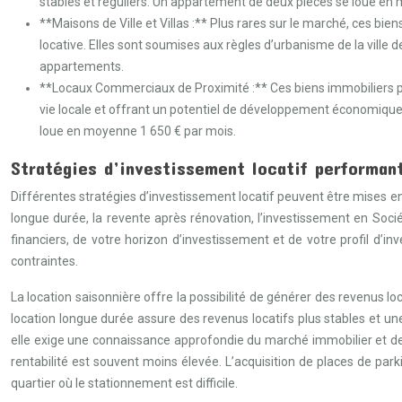
stables et réguliers. Un appartement de deux pièces se loue en
**Maisons de Ville et Villas :** Plus rares sur le marché, ces b
locative. Elles sont soumises aux règles d’urbanisme de la ville 
appartements.
**Locaux Commerciaux de Proximité :** Ces biens immobiliers prés
vie locale et offrant un potentiel de développement économique 
loue en moyenne 1 650 € par mois.
Stratégies d’investissement locatif performan
Différentes stratégies d’investissement locatif peuvent être mises en 
longue durée, la revente après rénovation, l’investissement en Socié
financiers, de votre horizon d’investissement et de votre profil d’
contraintes.
La location saisonnière offre la possibilité de générer des revenus lo
location longue durée assure des revenus locatifs plus stables et un
elle exige une connaissance approfondie du marché immobilier et des 
rentabilité est souvent moins élevée. L’acquisition de places de pa
quartier où le stationnement est difficile.