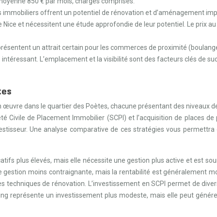
 moyenne 850 € par mois, charges comprises.
iens immobiliers offrent un potentiel de rénovation et d’aménagement imp
de Nice et nécessitent une étude approfondie de leur potentiel. Le prix a
entent un attrait certain pour les commerces de proximité (boulangeries
intéressant. L’emplacement et la visibilité sont des facteurs clés de s
tes
œuvre dans le quartier des Poètes, chacune présentant des niveaux de re
té Civile de Placement Immobilier (SCPI) et l’acquisition de places de 
investisseur. Une analyse comparative de ces stratégies vous permettra
catifs plus élevés, mais elle nécessite une gestion plus active et est so
e gestion moins contraignante, mais la rentabilité est généralement mo
techniques de rénovation. L’investissement en SCPI permet de diversif
rking représente un investissement plus modeste, mais elle peut génér