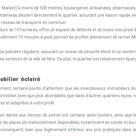
arket) à moins de 500 mètres, boulangeries artisanales, pharmacies, b
 tramway dessert directement le quartier, assurant une liaison rapide vers
 le réseau de transports en commun.
ure de 10 hectares, offre un espace de détente et de loisirs très prisé d
ement 10 minutes à pied, permet de profiter pleinement de la mer Médit
e policière régulière, assurant un niveau de sécurité élevé et un sentimen
 secteurs de la ville de Nice. De plus, le quartier est relativement épar
obilier éclairé
nt certains points d’attention que les investisseurs immobiliers doi
mmobilier, bien que plus abordables que dans d’autres quartiers niçois
s et adaptées à votre profil.
on dense aux heures de pointe sur certains axes routiers, ainsi que l
ue de places de stationnement disponibles, notamment en soirée et les
conséquent, bien que légèrement inférieur aux prix pratiqués dans les