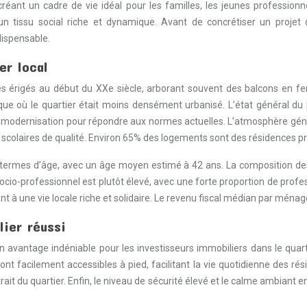
créant un cadre de vie idéal pour les familles, les jeunes professionn
 un tissu social riche et dynamique. Avant de concrétiser un projet
dispensable.
er local
les érigés au début du XXe siècle, arborant souvent des balcons en f
e où le quartier était moins densément urbanisé. L’état général du p
modernisation pour répondre aux normes actuelles. L’atmosphère généra
olaires de qualité. Environ 65% des logements sont des résidences pri
 termes d’âge, avec un âge moyen estimé à 42 ans. La composition des 
io-professionnel est plutôt élevé, avec une forte proportion de profess
 à une vie locale riche et solidaire. Le revenu fiscal médian par ménag
ier réussi
n avantage indéniable pour les investisseurs immobiliers dans le qua
t facilement accessibles à pied, facilitant la vie quotidienne des rés
ttrait du quartier. Enfin, le niveau de sécurité élevé et le calme ambiant e