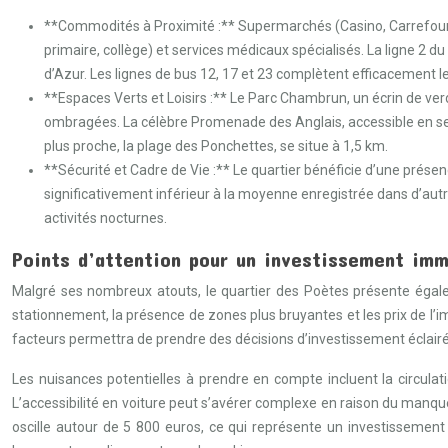
**Commodités à Proximité :** Supermarchés (Casino, Carrefour M
primaire, collège) et services médicaux spécialisés. La ligne 2 du
d’Azur. Les lignes de bus 12, 17 et 23 complètent efficacement
**Espaces Verts et Loisirs :** Le Parc Chambrun, un écrin de verd
ombragées. La célèbre Promenade des Anglais, accessible en seul
plus proche, la plage des Ponchettes, se situe à 1,5 km.
**Sécurité et Cadre de Vie :** Le quartier bénéficie d’une présenc
significativement inférieur à la moyenne enregistrée dans d’autres
activités nocturnes.
Points d’attention pour un investissement imm
Malgré ses nombreux atouts, le quartier des Poètes présente égaleme
stationnement, la présence de zones plus bruyantes et les prix de l’i
facteurs permettra de prendre des décisions d’investissement éclairée
Les nuisances potentielles à prendre en compte incluent la circulati
L’accessibilité en voiture peut s’avérer complexe en raison du manq
oscille autour de 5 800 euros, ce qui représente un investissement 