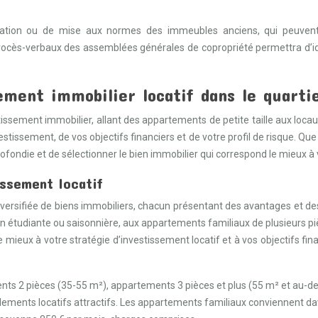
novation ou de mise aux normes des immeubles anciens, qui peuven
ocès-verbaux des assemblées générales de copropriété permettra d’identi
ement immobilier locatif dans le quarti
estissement immobilier, allant des appartements de petite taille aux 
tissement, de vos objectifs financiers et de votre profil de risque. Que
ofondie et de sélectionner le bien immobilier qui correspond le mieux à v
issement locatif
sifiée de biens immobiliers, chacun présentant des avantages et des 
ion étudiante ou saisonnière, aux appartements familiaux de plusieurs p
le mieux à votre stratégie d’investissement locatif et à vos objectifs 
ts 2 pièces (35-55 m²), appartements 3 pièces et plus (55 m² et au-del
ndements locatifs attractifs. Les appartements familiaux conviennent da