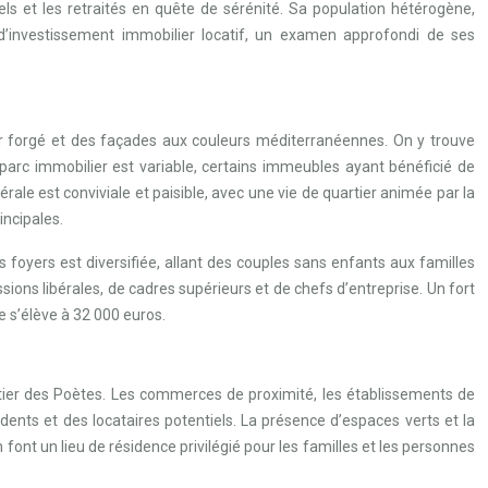
els et les retraités en quête de sérénité. Sa population hétérogène,
 d’investissement immobilier locatif, un examen approfondi de ses
er forgé et des façades aux couleurs méditerranéennes. On y trouve
arc immobilier est variable, certains immeubles ayant bénéficié de
le est conviviale et paisible, avec une vie de quartier animée par la
ncipales.
foyers est diversifiée, allant des couples sans enfants aux familles
ions libérales, de cadres supérieurs et de chefs d’entreprise. Un fort
e s’élève à 32 000 euros.
rtier des Poètes. Les commerces de proximité, les établissements de
idents et des locataires potentiels. La présence d’espaces verts et la
n font un lieu de résidence privilégié pour les familles et les personnes