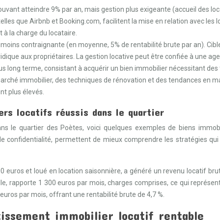
pouvant atteindre 9% par an, mais gestion plus exigeante (accueil des loca
elles que Airbnb et Booking.com, facilitent la mise en relation avec les l
t à la charge du locataire.
moins contraignante (en moyenne, 5% de rentabilité brute par an). Cibler
uridique aux propriétaires. La gestion locative peut être confiée à une 
 long terme, consistant à acquérir un bien immobilier nécessitant des tr
arché immobilier, des techniques de rénovation et des tendances en mat
nt plus élevés.
rs locatifs réussis dans le quartier
dans le quartier des Poètes, voici quelques exemples de biens immobi
e confidentialité, permettent de mieux comprendre les stratégies qui
0 euros et loué en location saisonnière, a généré un revenu locatif brut
e, rapporte 1 300 euros par mois, charges comprises, ce qui représent
uros par mois, offrant une rentabilité brute de 4,7 %.
tissement immobilier locatif rentable