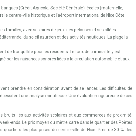
anques (Crédit Agricole, Société Générale), écoles (maternelle,
 le centre-ville historique et l’aéroport international de Nice Côte
es familles, avec ses aires de jeux, ses pelouses et ses allées
erranée, du soleil azuréen et des activités nautiques. La plage la
t de tranquillité pour les résidents. Le taux de criminalité y est
gné par les nuisances sonores liées à la circulation automobile et aux
vent prendre en considération avant de se lancer. Les difficultés de
, nécessitent une analyse minutieuse. Une évaluation rigoureuse de ces
es bruits liés aux activités scolaires et aux commerces de proximité.
 week-ends. Le prix moyen du mètre carré dans le quartier des Poètes
 quartiers les plus prisés du centre-ville de Nice. Près de 30 % des